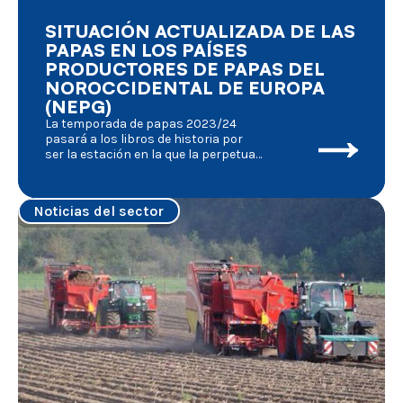
SITUACIÓN ACTUALIZADA DE LAS
PAPAS EN LOS PAÍSES
PRODUCTORES DE PAPAS DEL
NOROCCIDENTAL DE EUROPA
(NEPG)
La temporada de papas 2023/24
pasará a los libros de historia por
ser la estación en la que la perpetua
movilidad del cultivo y el
procesamiento de papas frescas se
vio afectada por un número
Noticias del sector
desconocido de factores, cada uno
de los cuales tuvo sus efectos al
mismo tiempo: las secuelas de la
pandemia de Covid, la serie
consecutiva de malas condiciones
meteorológicas, el conflicto militar
en Ucrania, las manifestaciones de
los agricultores enfurecidos, el
conflicto en Israel y sus
consecuencias para el transporte
marítimo, las elecciones en casi
todos los estados miembros de
Europa, el objetivo de nuevas