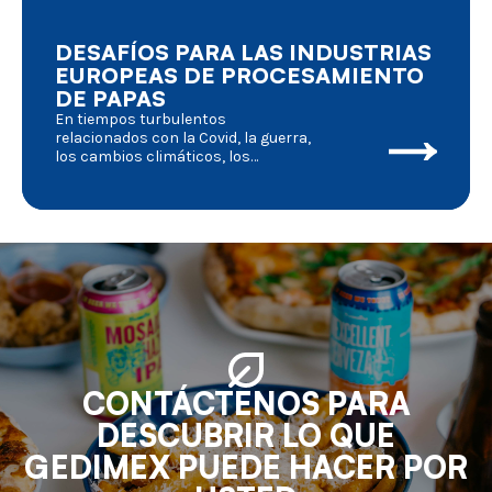
DESAFÍOS PARA LAS INDUSTRIAS
EUROPEAS DE PROCESAMIENTO
DE PAPAS
En tiempos turbulentos
relacionados con la Covid, la guerra,
los cambios climáticos, los
problemas ambientales, etc., que
tienen un grave impacto en la vida
cotidiana, deberíamos analizar más
a fondo las consecuencias para la
agricultura en general y para el
procesamiento de papas en
particular. ¿Cuál es nuestra posición
y hacia dónde vamos?
CONTÁCTENOS PARA
DESCUBRIR LO QUE
GEDIMEX PUEDE HACER POR