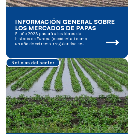
regulaciones para mantener el
equilibrio entre agricultura y
preservación de la naturaleza,...
INFORMACIÓN GENERAL SOBRE
LOS MERCADOS DE PAPAS
El año 2023 pasará a los libros de
historia de Europa (occidental) como
un año de extrema irregularidad en
las actividades agrícolas. Varios
factores externos desempeñaron un
papel muy importante en las
Noticias del sector
fluctuaciones de las circunstancias
del mercado, de los que hacemos un
breve resumen: