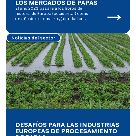
LOS MERCADOS DE PAPAS
El año 2023 pasará a los libros de
historia de Europa (occidental) como
un año de extrema irregularidad en
las actividades agrícolas. Varios
factores externos desempeñaron un
papel muy importante en las
Noticias del sector
fluctuaciones de las circunstancias
del mercado, de los que hacemos un
breve resumen:
DESAFÍOS PARA LAS INDUSTRIAS
EUROPEAS DE PROCESAMIENTO