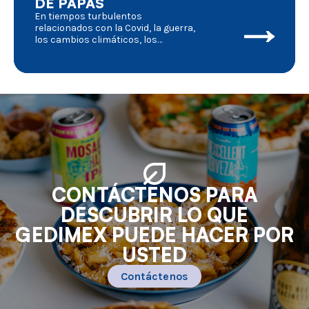
DE PAPAS
En tiempos turbulentos
relacionados con la Covid, la guerra,
los cambios climáticos, los
problemas ambientales, etc., que
tienen un grave impacto en la vida
cotidiana, deberíamos analizar más
a fondo las consecuencias para la
agricultura en general y para el
procesamiento de papas en
particular. ¿Cuál es nuestra posición
y hacia dónde vamos?
CONTÁCTENOS PARA
DESCUBRIR LO QUE
GEDIMEX PUEDE HACER POR
USTED
Contáctenos