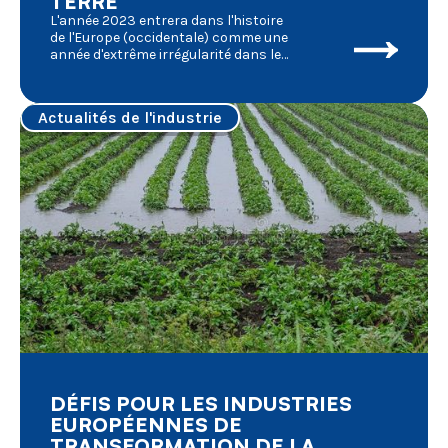
TERRE
L'année 2023 entrera dans l'histoire
de l'Europe (occidentale) comme une
année d'extrême irrégularité dans les
activités agricoles. Plusieurs
facteurs externes ont joué un rôle
très important dans les fluctuations
Actualités de l'industrie
de la conjoncture du marché, dont
nous donnons un bref résumé :
DÉFIS POUR LES INDUSTRIES
EUROPÉENNES DE
TRANSFORMATION DE LA