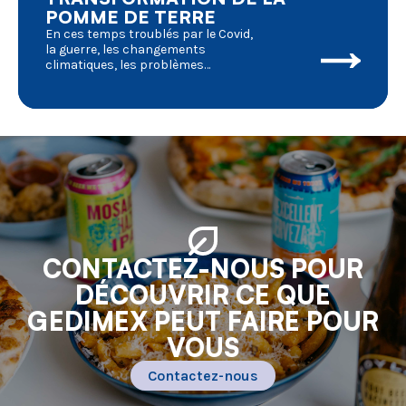
POMME DE TERRE
En ces temps troublés par le Covid,
la guerre, les changements
climatiques, les problèmes
environnementaux, etc. qui ont de
graves répercussions sur la vie
quotidienne, nous devrions examiner
de plus près les conséquences pour
l'agriculture en général et la
transformation de la pomme de terre
en particulier. Où en sommes-nous et
où allons-nous aller ?
CONTACTEZ-NOUS POUR
DÉCOUVRIR CE QUE
GEDIMEX PEUT FAIRE POUR
VOUS
Contactez-nous