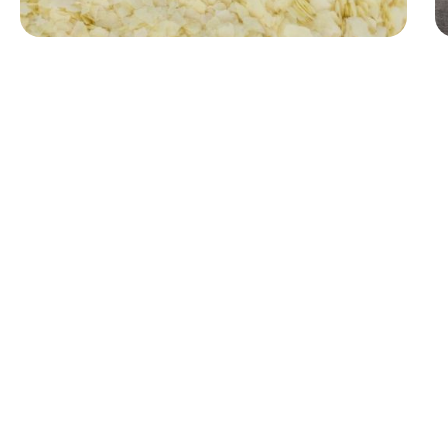
OPTIMISÉ POUR L'EXTRUSION ET
LES APPLICATIONS INSTANTANÉES
Nos granulés de pommes de terre sont le choix préféré des
fabricants à la recherche de consistance et de performance.
Que vous développiez des snacks salés ou une purée
instantanée à volume élevé, nos granulés constituent la base
structurelle parfaite.
Industrie des snacks :
Idéal pour l'extrusion de pellets
et pour des snacks feuilletés, offrant une expansion
contrôlée et un croquant croustillant et uniforme.
Production de purées de pommes de terre :
Grâce à
leurs propriétés de réhydratation rapide, nos granulés
sont parfaits pour les recettes de purée de pommes de
terre à l'échelle industrielle et les solutions de
restauration.
Épaississement et reliure :
Une méthode propre pour
améliorer la viscosité et la sensation en bouche des