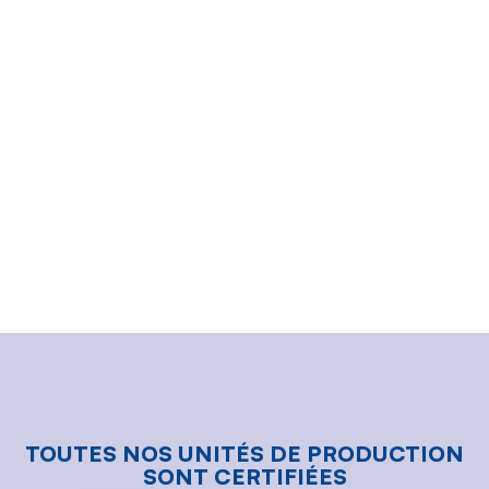
TRAÇABILITÉ & FIABILITÉ
Chaque lot est entièrement traçable jusqu’à son origine.
Nos procédures de documentation et de contrôle
garantissent que vous savez toujours d’où proviennent
vos ingrédients — et ce qu’ils contiennent.
TOUTES NOS UNITÉS DE PRODUCTION
SONT CERTIFIÉES