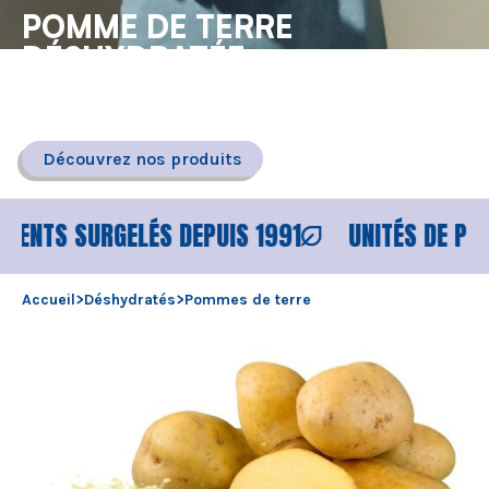
POMME DE TERRE
DÉSHYDRATÉE
Pomme de terre déshydratée sous toutes ses formes et
présentations (flocons, granulés, dés, semoule ou lanières) -
amidon natif
Découvrez nos produits
SURGELÉS DEPUIS 1991
UNITÉS DE PRODUCTIO
Accueil
>
Déshydratés
>
Pommes de terre