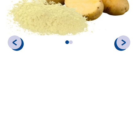
Chez Gedimex,
les pommes de terre constituent la base de
notre expertise
. Tout en étant l'éventail de produits le plus
important de notre gamme, nous avons passé des décennies à
affiner notre approvisionnement et notre transformation
pour fournir des ingrédients à base de pommes de terre de la
plus haute qualité sur le marché. Qu'il s'agisse d'ingrédients
pour des collations spécialisées ou de plats préparés
complexes, nos produits à base de pommes de terre sont
reconnus par les principaux fabricants de produits
alimentaires du monde entier pour leur fonctionnalité et leur
fiabilité supérieures.
FORMATS FONCTIONNELS ET