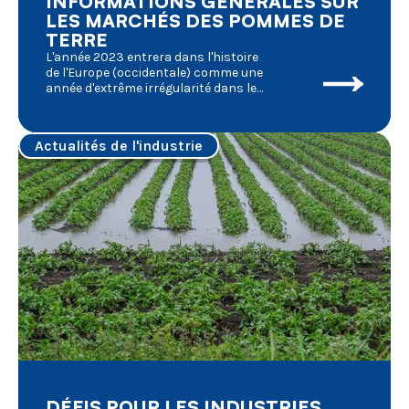
INFORMATIONS GÉNÉRALES SUR
LES MARCHÉS DES POMMES DE
TERRE
L'année 2023 entrera dans l'histoire
de l'Europe (occidentale) comme une
année d'extrême irrégularité dans les
activités agricoles. Plusieurs
facteurs externes ont joué un rôle
très important dans les fluctuations
Actualités de l'industrie
de la conjoncture du marché, dont
nous donnons un bref résumé :
DÉFIS POUR LES INDUSTRIES