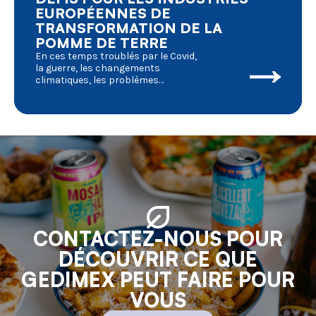
EUROPÉENNES DE
TRANSFORMATION DE LA
POMME DE TERRE
En ces temps troublés par le Covid,
la guerre, les changements
climatiques, les problèmes
environnementaux, etc. qui ont de
graves répercussions sur la vie
quotidienne, nous devrions examiner
de plus près les conséquences pour
l'agriculture en général et la
transformation de la pomme de terre
en particulier. Où en sommes-nous et
où allons-nous aller ?
CONTACTEZ-NOUS POUR
DÉCOUVRIR CE QUE
GEDIMEX PEUT FAIRE POUR
VOUS