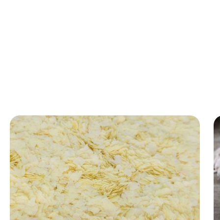
Viande et analogues de viande :
Un liant et un agent de
remplissage efficaces qui préservent la jutosité et la
texture des saucisses et des hamburgers.
Aliments prêts-à-servir :
La base idéale pour la purée de
pommes de terre instantanée, les soupes crémeuses et
les sauces onctueuses.
Revêtements et batteries :
Offre une finition dorée de
qualité supérieure et un croquant unique aux produits
frits ou cuits au four.