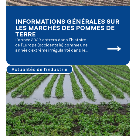
maintenir l'équilibre entre agriculture
et préservation de la nature,...
INFORMATIONS GÉNÉRALES SUR
LES MARCHÉS DES POMMES DE
TERRE
L'année 2023 entrera dans l'histoire
de l'Europe (occidentale) comme une
année d'extrême irrégularité dans les
activités agricoles. Plusieurs
facteurs externes ont joué un rôle
très important dans les fluctuations
Actualités de l'industrie
de la conjoncture du marché, dont
nous donnons un bref résumé :