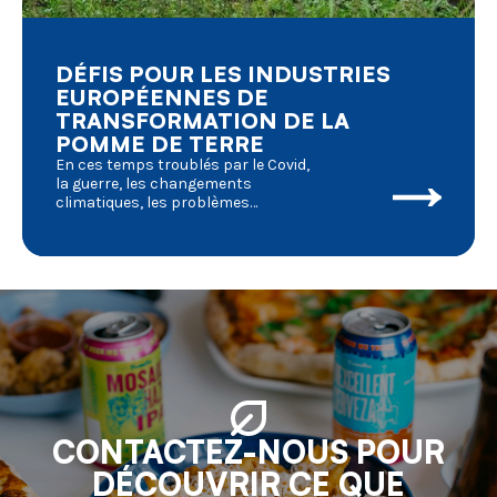
DÉFIS POUR LES INDUSTRIES
EUROPÉENNES DE
TRANSFORMATION DE LA
POMME DE TERRE
En ces temps troublés par le Covid,
la guerre, les changements
climatiques, les problèmes
environnementaux, etc. qui ont de
graves répercussions sur la vie
quotidienne, nous devrions examiner
de plus près les conséquences pour
l'agriculture en général et la
transformation de la pomme de terre
en particulier. Où en sommes-nous et
où allons-nous aller ?
CONTACTEZ-NOUS POUR
DÉCOUVRIR CE QUE