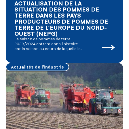
ACTUALISATION DE LA
SITUATION DES POMMES DE
TERRE DANS LES PAYS
PRODUCTEURS DE POMMES DE
TERRE DE L'EUROPE DU NORD-
OUEST (NEPG)
La saison de pommes de terre
2023/2024 entrera dans l'histoire
car la saison au cours de laquelle le
perpétuum mobile de la culture et de
la transformation des pommes de
terre fraîches a été affecté par un
Actualités de l'industrie
nombre inconnu de facteurs, chacun
ayant ses effets en même temps : les
conséquences de la pandémie de
Covid, la série consécutive de
mauvaises conditions
météorologiques, le conflit militaire
en Ukraine, les manifestations de
colère des agriculteurs, le conflit en
Israël et ses conséquences pour le
transport maritime, les élections
dans presque tous les États
membres européens, les nouvelles
réglementations visant pour