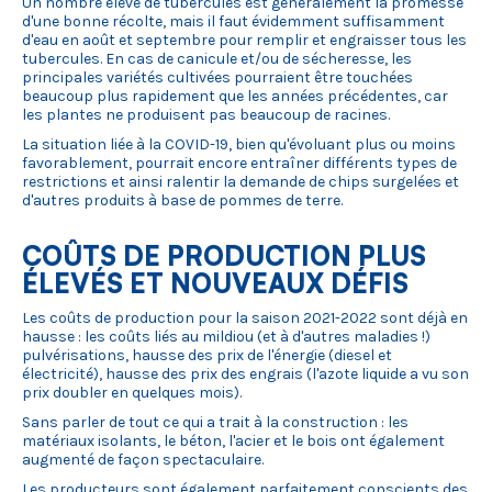
Un nombre élevé de tubercules est généralement la promesse
d'une bonne récolte, mais il faut évidemment suffisamment
d'eau en août et septembre pour remplir et engraisser tous les
tubercules. En cas de canicule et/ou de sécheresse, les
principales variétés cultivées pourraient être touchées
beaucoup plus rapidement que les années précédentes, car
les plantes ne produisent pas beaucoup de racines.
La situation liée à la COVID-19, bien qu'évoluant plus ou moins
favorablement, pourrait encore entraîner différents types de
restrictions et ainsi ralentir la demande de chips surgelées et
d'autres produits à base de pommes de terre.
COÛTS DE PRODUCTION PLUS
ÉLEVÉS ET NOUVEAUX DÉFIS
Les coûts de production pour la saison 2021-2022 sont déjà en
hausse : les coûts liés au mildiou (et à d'autres maladies !)
pulvérisations, hausse des prix de l'énergie (diesel et
électricité), hausse des prix des engrais (l'azote liquide a vu son
prix doubler en quelques mois).
Sans parler de tout ce qui a trait à la construction : les
matériaux isolants, le béton, l'acier et le bois ont également
augmenté de façon spectaculaire.
Les producteurs sont également parfaitement conscients des